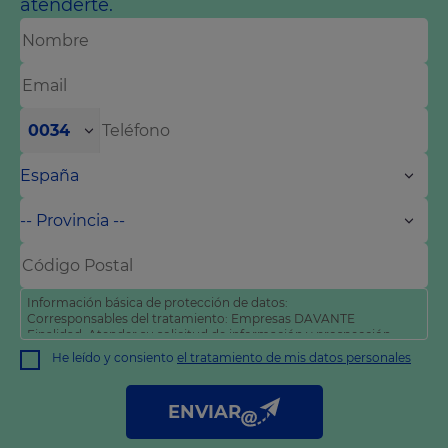
atenderte.
0034
Información básica de protección de datos:
Corresponsables del tratamiento: Empresas DAVANTE
Finalidad: Atender su solicitud de información y prospección
comercial
He leído y consiento
el tratamiento de mis datos personales
Derechos: Puede acceder, rectificar y suprimir sus datos, así
como otros derechos tal y como se explica en nuestra
política
de privacidad
.
ENVIAR