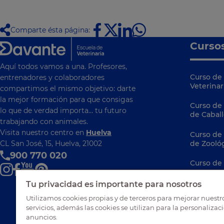
Comparte ésta página:
Curso
Aquí todos vamos a una. Profesores,
Curso de 
entrenadores y colaboradores
Veterinar
compartimos el mismo objetivo: darte
la mejor formación para que consigas
Curso de
lo que de verdad importa… tu futuro
de Caball
trabajando con animales.
Visita nuestro centro en
Huelva
Curso de
CL San José, 15, Huelva, 21002
de Zooló
900 770 020
Curso de
Curso de
Tu privacidad es importante para nosotros
Ibérica
Utilizamos cookies propias y de terceros para mejorar nuestr
servicios, además las cookies se utilizan para la personalizac
Curso de 
anuncios.
Animales