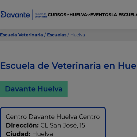
CURSOS
HUELVA
EVENTOS
LA ESCUEL
gral en clínica, urgencias y cuidados intensivos para ACV
a Veterinaria General, Ecuestre, y Exóticos
dos Higiénicos y Estéticos de Animales de Compañía
Curso Cuidador de Animales de Zoológicos
Escuela Veterinaria
/
Escuelas
/ Huelva
Escuela de Veterinaria en Hue
Davante Huelva
Centro Davante Huelva Centro
Dirección:
CL San José, 15
Ciudad:
Huelva