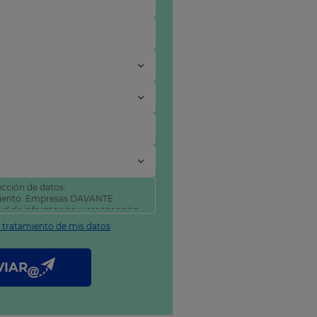
cción de datos:
miento: Empresas DAVANTE
itud de información y prospección
l tratamiento de mis datos
tificar y suprimir sus datos, así
como se explica en nuestra
VIAR