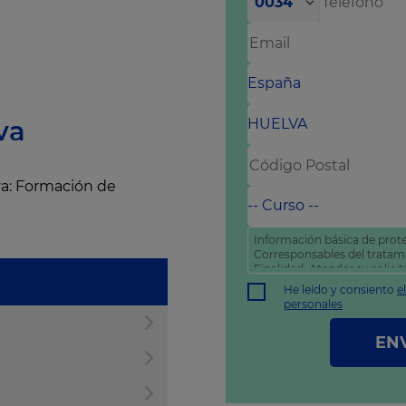
0034
va
va: Formación de
Información básica de prote
Corresponsables del trata
Finalidad: Atender su solic
comercial
He leído y consiento
e
Derechos: Puede acceder, rec
personales
como otros derechos tal y 
política de privacidad
.
EN