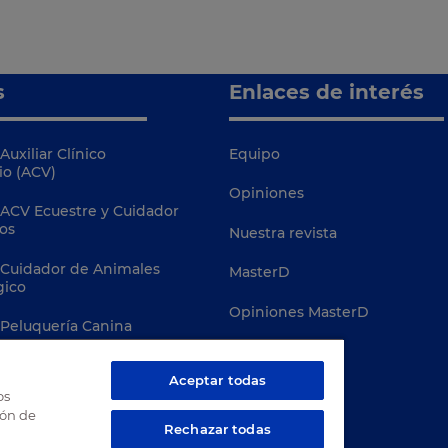
s
Enlaces de interés
Auxiliar Clínico
Equipo
io (ACV)
Opiniones
 ACV Ecuestre y Cuidador
os
Nuestra revista
 Cuidador de Animales
MasterD
gico
Opiniones MasterD
 Peluquería Canina
Campus Virtual
 Conservación de Fauna
Aceptar todas
Davante
os
ión de
Terapias Asistidas con
Rechazar todas