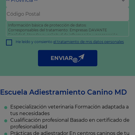
Información básica de protección de datos:
Corresponsables del tratamiento: Empresas DAVANTE
Finalidad: Atender su solicitud de información y prospección
comercial
He leído y consiento
el tratamiento de mis datos personales
Derechos: Puede acceder, rectificar y suprimir sus datos, así
como otros derechos tal y como se explica en nuestra
política
de privacidad
.
ENVIAR
Escuela Adiestramiento Canino MD
Especialización veterinaria
Formación adaptada a
tus necesidades
Cualificación profesional
Basado en certificado de
profesionalidad
Prácticas de adiestrador
En centros caninos de tu