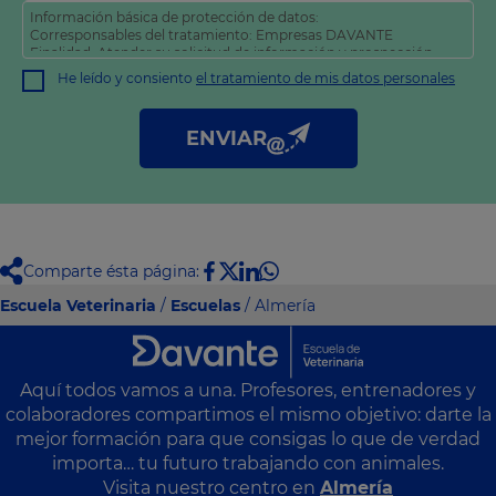
Información básica de protección de datos:
Corresponsables del tratamiento: Empresas DAVANTE
Finalidad: Atender su solicitud de información y prospección
comercial
He leído y consiento
el tratamiento de mis datos personales
Derechos: Puede acceder, rectificar y suprimir sus datos, así
como otros derechos tal y como se explica en nuestra
política
de privacidad
.
ENVIAR
Comparte ésta página:
Escuela Veterinaria
/
Escuelas
/ Almería
Aquí todos vamos a una. Profesores, entrenadores y
colaboradores compartimos el mismo objetivo: darte la
mejor formación para que consigas lo que de verdad
importa… tu futuro trabajando con animales.
Visita nuestro centro en
Almería