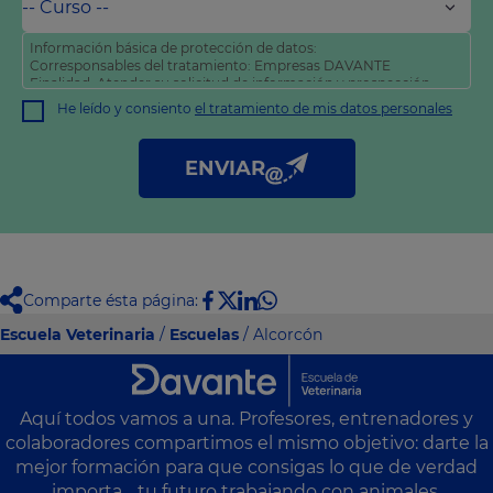
Información básica de protección de datos:
Corresponsables del tratamiento: Empresas DAVANTE
Finalidad: Atender su solicitud de información y prospección
comercial
He leído y consiento
el tratamiento de mis datos personales
Derechos: Puede acceder, rectificar y suprimir sus datos, así
como otros derechos tal y como se explica en nuestra
política
de privacidad
.
ENVIAR
Comparte ésta página:
Escuela Veterinaria
/
Escuelas
/ Alcorcón
Aquí todos vamos a una. Profesores, entrenadores y
colaboradores compartimos el mismo objetivo: darte la
mejor formación para que consigas lo que de verdad
importa… tu futuro trabajando con animales.