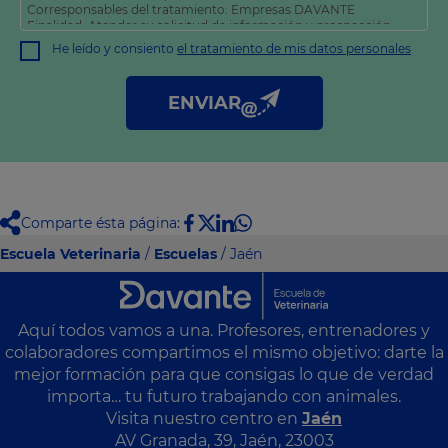
Corresponsables del tratamiento: Empresas DAVANTE
Finalidad: Atender su solicitud de información y prospección
comercial
He leído y consiento
el tratamiento de mis datos personales
Derechos: Puede acceder, rectificar y suprimir sus datos, así
como otros derechos tal y como se explica en nuestra
política
de privacidad
.
ENVIAR
Comparte ésta página:
Escuela Veterinaria
/
Escuelas
/ Jaén
Aquí todos vamos a una. Profesores, entrenadores y
colaboradores compartimos el mismo objetivo: darte la
mejor formación para que consigas lo que de verdad
importa… tu futuro trabajando con animales.
Visita nuestro centro en
Jaén
AV Granada, 39, Jaén, 23003