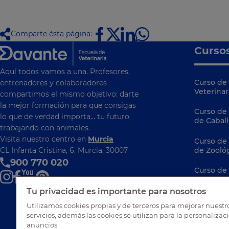
Comparte ésta página:
Curso
Aquí todos vamos a una. Profesores,
Curso de 
entrenadores y colaboradores
Veterinar
compartimos el mismo objetivo: darte
la mejor formación para que consigas
Curso de
lo que de verdad importa… tu futuro
de Caball
trabajando con animales.
Visita nuestro centro en
Murcia
Curso de
CL Infanta Cristina, 6, Murcia, 30007
de Zooló
900 770 020
Curso de
Curso de
Tu privacidad es importante para nosotros
Ibérica
Utilizamos cookies propias y de terceros para mejorar nuestr
servicios, además las cookies se utilizan para la personalizac
Curso de 
anuncios.