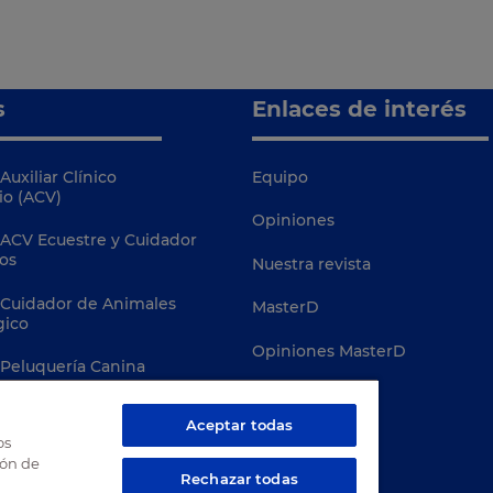
s
Enlaces de interés
Auxiliar Clínico
Equipo
io (ACV)
Opiniones
 ACV Ecuestre y Cuidador
os
Nuestra revista
 Cuidador de Animales
MasterD
gico
Opiniones MasterD
 Peluquería Canina
Campus Virtual
 Conservación de Fauna
Aceptar todas
Davante
os
ión de
Terapias Asistidas con
Rechazar todas