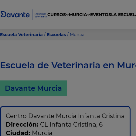
CURSOS
MURCIA
EVENTOS
LA ESCUEL
gral en clínica, urgencias y cuidados intensivos para ACV
a Veterinaria General, Ecuestre, y Exóticos
dos Higiénicos y Estéticos de Animales de Compañía
Curso Cuidador de Animales de Zoológicos
Escuela Veterinaria
/
Escuelas
/ Murcia
Escuela de Veterinaria en Mur
Davante Murcia
Centro Davante Murcia Infanta Cristina
Dirección:
CL Infanta Cristina, 6
Ciudad:
Murcia