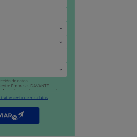
cción de datos:
miento: Empresas DAVANTE
itud de información y prospección
l tratamiento de mis datos
tificar y suprimir sus datos, así
como se explica en nuestra
VIAR