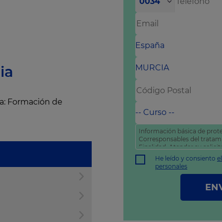
0034
ia
ia: Formación de
Información básica de prote
Corresponsables del trata
Finalidad: Atender su solic
comercial
He leído y consiento
e
Derechos: Puede acceder, rec
personales
como otros derechos tal y 
política de privacidad
.
EN