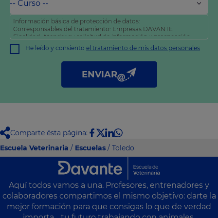
Información básica de protección de datos:
Corresponsables del tratamiento: Empresas DAVANTE
Finalidad: Atender su solicitud de información y prospección
comercial
He leído y consiento
el tratamiento de mis datos personales
Derechos: Puede acceder, rectificar y suprimir sus datos, así
como otros derechos tal y como se explica en nuestra
política
de privacidad
.
ENVIAR
Comparte ésta página:
Escuela Veterinaria
/
Escuelas
/ Toledo
Aquí todos vamos a una. Profesores, entrenadores y
colaboradores compartimos el mismo objetivo: darte la
mejor formación para que consigas lo que de verdad
importa… tu futuro trabajando con animales.