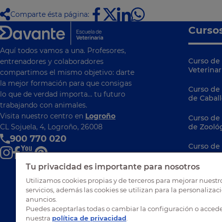
Comparte ésta página:
Curso
Aquí todos vamos a una. Profesores,
Curso de 
entrenadores y colaboradores
Veterinar
compartimos el mismo objetivo: darte
la mejor formación para que consigas
Curso de
lo que de verdad importa… tu futuro
de Caball
trabajando con animales.
Visita nuestro centro en
Logroño
Curso de
CL Sojuela, 4, Logroño, 26008
de Zooló
900 770 020
Curso de
Curso de
Tu privacidad es importante para nosotros
Ibérica
Utilizamos cookies propias y de terceros para mejorar nuestr
servicios, además las cookies se utilizan para la personalizac
Curso de 
anuncios.
Animales
Puedes aceptarlas todas o cambiar la configuración o accede
nuestra
política de privacidad
.