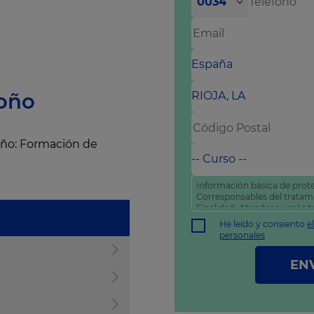
0034
roño
oño: Formación de
Información básica de prote
Corresponsables del trata
Finalidad: Atender su solic
comercial
He leído y consiento
e
Derechos: Puede acceder, rec
personales
como otros derechos tal y 
política de privacidad
.
EN