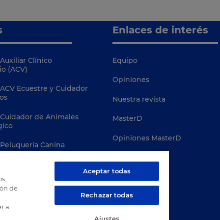
s
Enlaces de interés
Auxiliar Clínico
Equipo
io (ACV)
Opiniones
 ACV Ecuestre y Cuidador
os
Nuestra revista
 Cuidador de Animales
MasterD
gico
Opiniones MasterD
 Peluquería Canina
Campus Virtual
 Conservación de Fauna
Aceptar todas
Davante
os
ión de
Terapias Asistidas con
Rechazar todas
r a
Ajustes