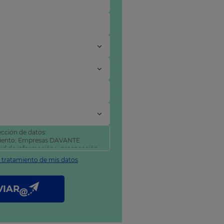
cción de datos:
miento: Empresas DAVANTE
itud de información y prospección
l tratamiento de mis datos
tificar y suprimir sus datos, así
como se explica en nuestra
VIAR