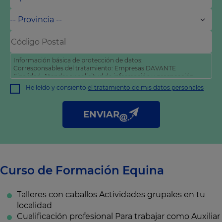
Información básica de protección de datos:
Corresponsables del tratamiento: Empresas DAVANTE
Finalidad: Atender su solicitud de información y prospección
comercial
He leído y consiento
el tratamiento de mis datos personales
Derechos: Puede acceder, rectificar y suprimir sus datos, así
como otros derechos tal y como se explica en nuestra
política
de privacidad
.
ENVIAR
Curso de Formación Equina
Talleres con caballos
Actividades grupales en tu
localidad
Cualificación profesional
Para trabajar como Auxiliar