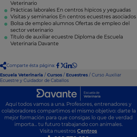
Veterinario
Prácticas laborales
En centros hípicos y yeguadas
Visitas y seminarios
En centros ecuestres asociados
Bolsa de empleo alumnos
Ofertas de empleo del
sector veterinario
Título de auxiliar ecuestre
Diploma de Escuela
Veterinaria Davante
Comparte ésta página:
Escuela Veterinaria
/
Cursos
/
Ecuestres
/ Curso Auxiliar
Ecuestre y Cuidador de Caballos
Aquí todos vamos a una. Profesores, entrenadores y
colaboradores compartimos el mismo objetivo: darte la
mejor formación para que consigas lo que de verdad
importa… tu futuro trabajando con animales.
Visita nuestros
Centros