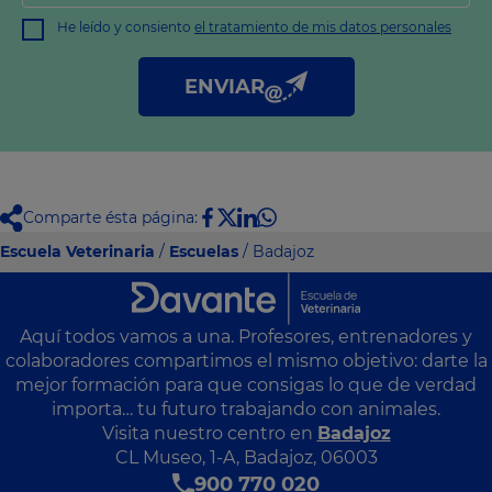
Finalidad: Atender su solicitud de información y prospección
comercial
He leído y consiento
el tratamiento de mis datos personales
Derechos: Puede acceder, rectificar y suprimir sus datos, así
como otros derechos tal y como se explica en nuestra
política
de privacidad
.
ENVIAR
Comparte ésta página:
Escuela Veterinaria
/
Escuelas
/ Badajoz
Aquí todos vamos a una. Profesores, entrenadores y
colaboradores compartimos el mismo objetivo: darte la
mejor formación para que consigas lo que de verdad
importa… tu futuro trabajando con animales.
Visita nuestro centro en
Badajoz
CL Museo, 1-A, Badajoz, 06003
900 770 020