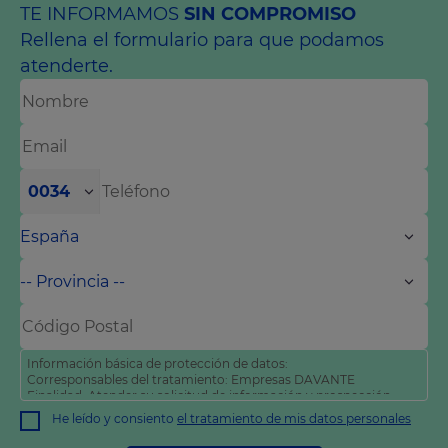
TE INFORMAMOS
SIN COMPROMISO
Rellena el formulario para que podamos
atenderte.
0034
Información básica de protección de datos:
Corresponsables del tratamiento: Empresas DAVANTE
Finalidad: Atender su solicitud de información y prospección
comercial
He leído y consiento
el tratamiento de mis datos personales
Derechos: Puede acceder, rectificar y suprimir sus datos, así
como otros derechos tal y como se explica en nuestra
política