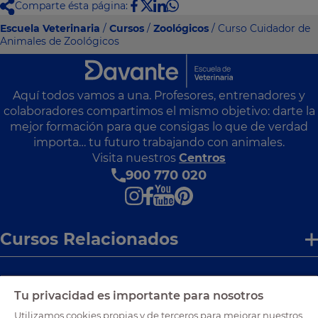
Comparte ésta página:
Escuela Veterinaria
/
Cursos
/
Zoológicos
/ Curso Cuidador de
Animales de Zoológicos
Aquí todos vamos a una. Profesores, entrenadores y
colaboradores compartimos el mismo objetivo: darte la
mejor formación para que consigas lo que de verdad
importa… tu futuro trabajando con animales.
Visita nuestros
Centros
900 770 020
Cursos Relacionados
Enlaces de interés
Tu privacidad es importante para nosotros
Utilizamos cookies propias y de terceros para mejorar nuestros