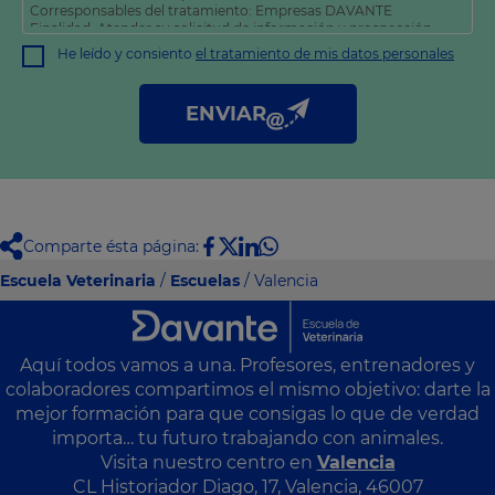
Corresponsables del tratamiento: Empresas DAVANTE
Finalidad: Atender su solicitud de información y prospección
comercial
He leído y consiento
el tratamiento de mis datos personales
Derechos: Puede acceder, rectificar y suprimir sus datos, así
como otros derechos tal y como se explica en nuestra
política
de privacidad
.
ENVIAR
Comparte ésta página:
Escuela Veterinaria
/
Escuelas
/ Valencia
Aquí todos vamos a una. Profesores, entrenadores y
colaboradores compartimos el mismo objetivo: darte la
mejor formación para que consigas lo que de verdad
importa… tu futuro trabajando con animales.
Visita nuestro centro en
Valencia
CL Historiador Diago, 17, Valencia, 46007