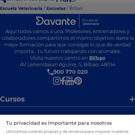
Escuela Veterinaria
/
Escuelas
/ Bilbao
Aquí todos vamos a una. Profesores, entrenadores y
colaboradores compartimos el mismo objetivo: darte la
mejor formación para que consigas lo que de verdad
importa… tu futuro trabajando con animales.
Visita nuestro centro en
Bilbao
AV Lehendakari Aguirre, 5, Bilbao, 48014
900 770 020
Cursos
Enlaces de interés
Tu privacidad es importante para nosotros
Utilizamos cookies propias y de terceros para mejorar nuestros