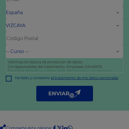
Información básica de protección de datos:
Corresponsables del tratamiento: Empresas DAVANTE
Finalidad: Atender su solicitud de información y prospección
comercial
He leído y consiento
el tratamiento de mis datos personales
Derechos: Puede acceder, rectificar y suprimir sus datos, así
como otros derechos tal y como se explica en nuestra
política
de privacidad
.
ENVIAR
Comparte ésta página: