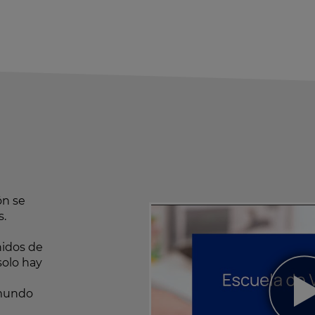
ón se
s.
nidos de
solo hay
 mundo