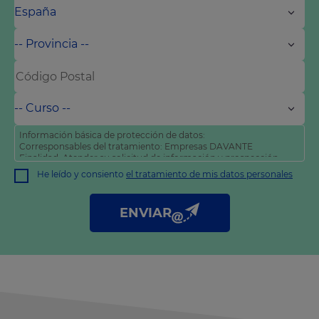
Información básica de protección de datos:
Corresponsables del tratamiento: Empresas DAVANTE
Finalidad: Atender su solicitud de información y prospección
comercial
He leído y consiento
el tratamiento de mis datos personales
Derechos: Puede acceder, rectificar y suprimir sus datos, así
como otros derechos tal y como se explica en nuestra
política
de privacidad
.
ENVIAR