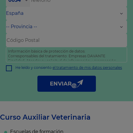
0034
Información básica de protección de datos:
Corresponsables del tratamiento: Empresas DAVANTE
Finalidad: Atender su solicitud de información y prospección
comercial
He leído y consiento
el tratamiento de mis datos personales
Derechos: Puede acceder, rectificar y suprimir sus datos, así
como otros derechos tal y como se explica en nuestra
política
de privacidad
.
ENVIAR
Curso Auxiliar Veterinaria
Escuelas de formación