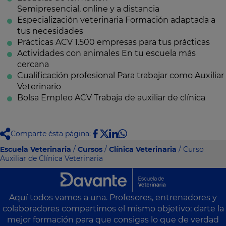
Semipresencial, online y a distancia
Especialización veterinaria
Formación adaptada a
tus necesidades
Prácticas ACV
1.500 empresas para tus prácticas
Actividades con animales
En tu escuela más
cercana
Cualificación profesional
Para trabajar como Auxiliar
Veterinario
Bolsa Empleo ACV
Trabaja de auxiliar de clínica
Comparte ésta página:
Escuela Veterinaria
/
Cursos
/
Clínica Veterinaria
/ Curso
Auxiliar de Clínica Veterinaria
Aquí todos vamos a una. Profesores, entrenadores y
colaboradores compartimos el mismo objetivo: darte la
mejor formación para que consigas lo que de verdad