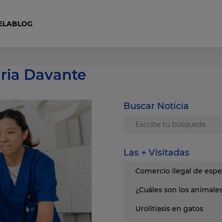
ELA
BLOG
Curso Auxiliar Ecuestre y Cuidador de Caballos
aria Davante
Buscar Noticia
Las + Visitadas
Comercio ilegal de espe
¿Cuáles son los animal
Urolitiasis en gatos