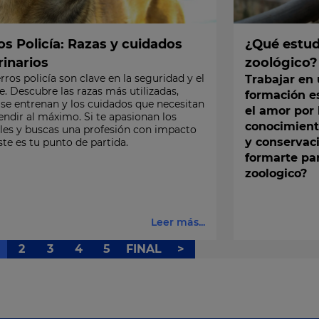
os Policía: Razas y cuidados
¿Qué estud
rinarios
zoológico?
rros policía son clave en la seguridad y el
Trabajar en 
e. Descubre las razas más utilizadas,
formación e
se entrenan y los cuidados que necesitan
el amor por
endir al máximo. Si te apasionan los
conocimient
les y buscas una profesión con impacto
y conservac
este es tu punto de partida.
formarte par
zoologico?
Leer más...
2
3
4
5
FINAL
>