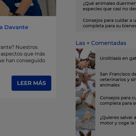
¿Qué animales duermen
especies que casi no d
Consejos para cuidar a u
completa para su biene
ia Davante
Las + Comentadas
avante? Nuestros
s aspectos que más
Urolitiasis en ga
 que han conseguido
San Francisco de
veterinarios y s
LEER MÁS
animales
Consejos para cu
completa para s
¿Quieres salvar 
motor y coge la 