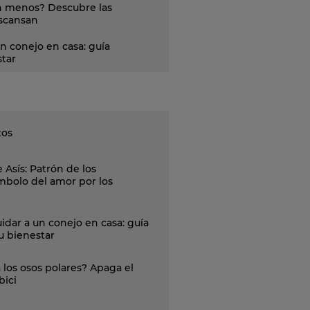
 menos? Descubre las
escansan
n conejo en casa: guía
star
tos
 Asís: Patrón de los
ímbolo del amor por los
idar a un conejo en casa: guía
u bienestar
a los osos polares? Apaga el
bici