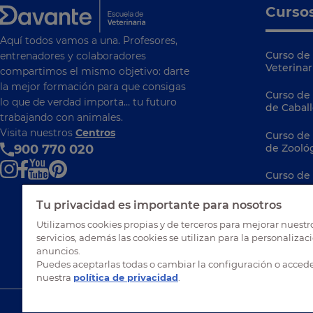
Curso
Aquí todos vamos a una. Profesores,
Curso de 
entrenadores y colaboradores
Veterinar
compartimos el mismo objetivo: darte
la mejor formación para que consigas
Curso de
lo que de verdad importa… tu futuro
de Caball
trabajando con animales.
Visita nuestros
Centros
Curso de
900 770 020
de Zooló
Curso de
Curso de
Tu privacidad es importante para nosotros
Ibérica
Utilizamos cookies propias y de terceros para mejorar nuestr
servicios, además las cookies se utilizan para la personalizac
Curso de 
anuncios.
Animales
Puedes aceptarlas todas o cambiar la configuración o accede
nuestra
política de privacidad
.