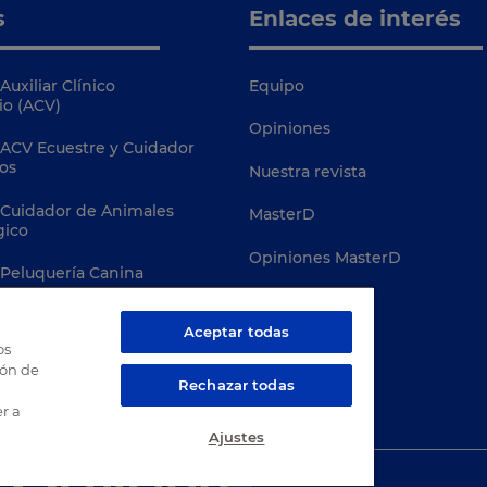
s
Enlaces de interés
Auxiliar Clínico
Equipo
io (ACV)
Opiniones
 ACV Ecuestre y Cuidador
os
Nuestra revista
 Cuidador de Animales
MasterD
gico
Opiniones MasterD
 Peluquería Canina
Campus Virtual
 Conservación de Fauna
Aceptar todas
Davante
os
ión de
Terapias Asistidas con
Rechazar todas
r a
Ajustes