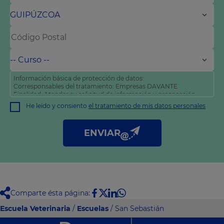
Información básica de protección de datos:
Corresponsables del tratamiento: Empresas DAVANTE
Finalidad: Atender su solicitud de información y prospección
comercial
He leído y consiento
el tratamiento de mis datos personales
Derechos: Puede acceder, rectificar y suprimir sus datos, así
como otros derechos tal y como se explica en nuestra
política
de privacidad
.
ENVIAR
Comparte ésta página:
Escuela Veterinaria
/
Escuelas
/ San Sebastián