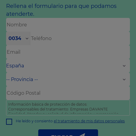
Rellena el formulario para que podamos
atenderte.
0034
Información básica de protección de datos:
Corresponsables del tratamiento: Empresas DAVANTE
Finalidad: Atender su solicitud de información y prospección
comercial
He leído y consiento
el tratamiento de mis datos personales
Derechos: Puede acceder, rectificar y suprimir sus datos, así
como otros derechos tal y como se explica en nuestra
política
de privacidad
.