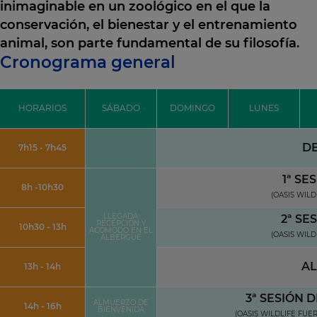
inimaginable en un zoológico en el que la
conservación, el bienestar y el entrenamiento
animal, son parte fundamental de su filosofía.
Cronograma general
HORARIOS
SÁBADO
DOMINGO
LUNES
D
7h15 - 7h45
1ª SE
8h -10h30
(OASIS WIL
LLEGADA.
2ª SE
RECEPCIÓN Y
10h30 - 13h
ACOMODO EN EL
(OASIS WIL
ALBERGUE
A
13h - 14h
3ª SESIÓN D
ALMUERZO DE
14h - 16h
BIENVENIDA
(OASIS WILDLIFE FUE