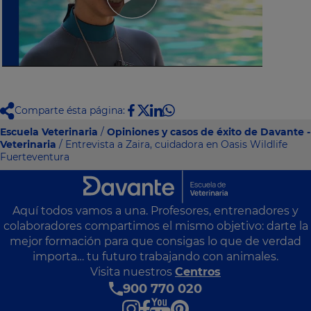
Comparte ésta página:
Escuela Veterinaria
/
Opiniones y casos de éxito de Davante -
Veterinaria
/ Entrevista a Zaira, cuidadora en Oasis Wildlife
Fuerteventura
Aquí todos vamos a una. Profesores, entrenadores y
colaboradores compartimos el mismo objetivo: darte la
mejor formación para que consigas lo que de verdad
importa… tu futuro trabajando con animales.
Visita nuestros
Centros
900 770 020