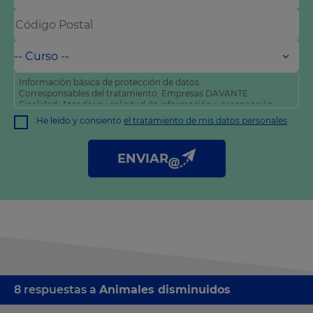
Información básica de protección de datos:
Corresponsables del tratamiento: Empresas DAVANTE
Finalidad: Atender su solicitud de información y prospección
comercial
He leído y consiento
el tratamiento de mis datos personales
Derechos: Puede acceder, rectificar y suprimir sus datos, así
como otros derechos tal y como se explica en nuestra
política
de privacidad
.
ENVIAR
8 respuestas a
Animales disminuidos