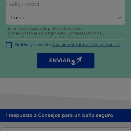
Información básica de protección de datos:
Corresponsables del tratamiento: Empresas DAVANTE
Finalidad: Atender su solicitud de información y prospección
comercial
He leído y consiento
el tratamiento de mis datos personales
Derechos: Puede acceder, rectificar y suprimir sus datos, así
como otros derechos tal y como se explica en nuestra
política
de privacidad
.
ENVIAR
1 respuesta a
Consejos para un baño seguro