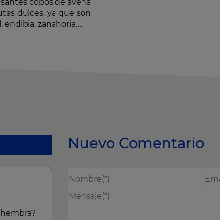
isantes copos de avena
utas dulces, ya que son
, endibia, zanahoria….
Nuevo Comentario
a hembra?