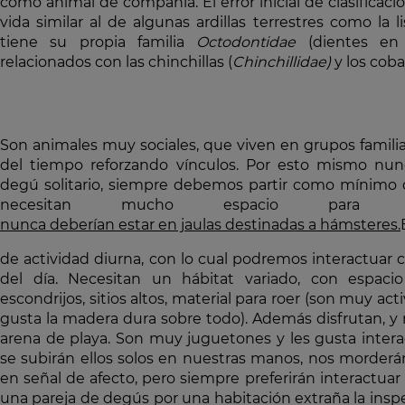
como animal de compañía. El error inicial de clasificac
vida similar al de algunas ardillas terrestres como la l
tiene su propia familia
Octodontidae
(dientes en
relacionados con las chinchillas (
Chinchillidae)
y los coba
Son animales muy sociales, que viven en grupos famili
del tiempo reforzando vínculos. Por esto mismo n
degú solitario, siempre debemos partir como mínimo
necesitan mucho espacio para de
nunca deberían estar en jaulas destinadas a hámsteres.
de actividad diurna, con lo cual podremos interactuar c
del día. Necesitan un hábitat variado, con espaci
escondrijos, sitios altos, material para roer (son muy act
gusta la madera dura sobre todo). Además disfrutan, y
arena de playa. Son muy juguetones y les gusta intera
se subirán ellos solos en nuestras manos, nos morder
en señal de afecto, pero siempre preferirán interactuar 
una pareja de degús por una habitación extraña la inspe