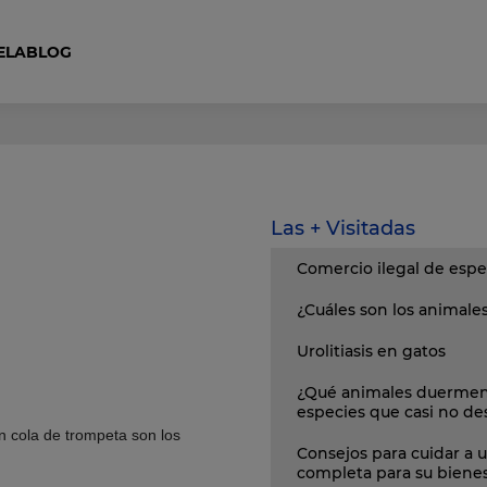
ELA
BLOG
Curso Auxiliar Ecuestre y Cuidador de Caballos
Las + Visitadas
Comercio ilegal de espe
¿Cuáles son los animal
Urolitiasis en gatos
¿Qué animales duermen
especies que casi no d
tón cola de trompeta son los
Consejos para cuidar a u
completa para su biene