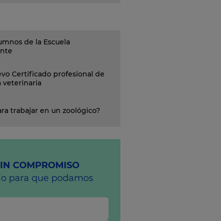
umnos de la Escuela
ante
vo Certificado profesional de
a veterinaria
ra trabajar en un zoológico?
SIN COMPROMISO
rio para que podamos