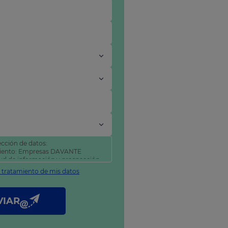
cción de datos:
miento: Empresas DAVANTE
itud de información y prospección
l tratamiento de mis datos
tificar y suprimir sus datos, así
como se explica en nuestra
VIAR