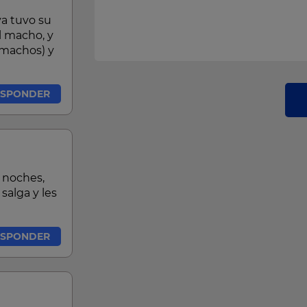
a tuvo su
l macho, y
 machos) y
ESPONDER
 noches,
salga y les
ESPONDER