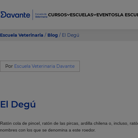
CURSOS
ESCUELAS
EVENTOS
LA ESCU
gral en clínica, urgencias y cuidados intensivos para ACV
a Veterinaria General, Ecuestre, y Exóticos
dos Higiénicos y Estéticos de Animales de Compañía
Curso Cuidador de Animales de Zoológicos
Escuela Veterinaria
/
Blog
/ El Degú
Por
Escuela Veterinaria Davante
El Degú
Ratón cola de pincel, ratón de las pircas, ardilla chilena o, incluso, ra
nombres con los que se denomina a este roedor.