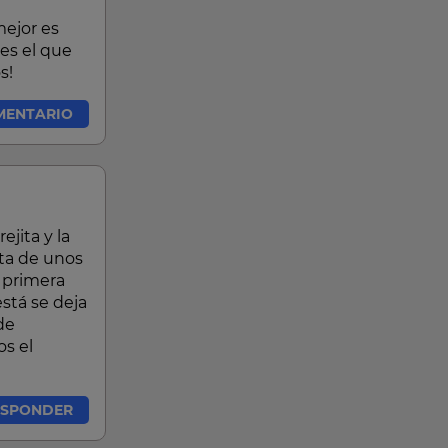
mejor es
es el que
s!
MENTARIO
jita y la
ita de unos
 primera
está se deja
de
s el
ESPONDER