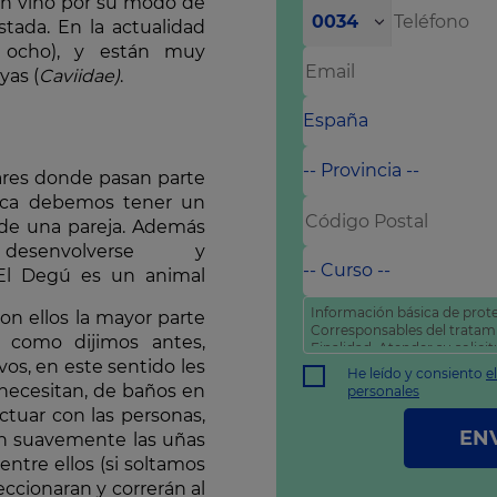
ión vino por su modo de
0034
istada. En la actualidad
 ocho), y están muy
yas (
Caviidae)
.
ares donde pasan parte
unca debemos tener un
 de una pareja. Además
senvolverse y
El Degú es un animal
Información básica de prote
on ellos la mayor parte
Corresponsables del trata
o como dijimos antes,
Finalidad: Atender su solic
ivos, en este sentido les
comercial
He leído y consiento
e
Derechos: Puede acceder, rec
 necesitan, de baños en
personales
como otros derechos tal y 
ctuar con las personas,
política de privacidad
.
EN
án suavemente las uñas
entre ellos (si soltamos
ccionaran y correrán al