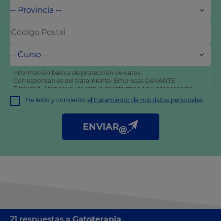
Información básica de protección de datos:
Corresponsables del tratamiento: Empresas DAVANTE
Finalidad: Atender su solicitud de información y prospección
comercial
He leído y consiento
el tratamiento de mis datos personales
Derechos: Puede acceder, rectificar y suprimir sus datos, así
como otros derechos tal y como se explica en nuestra
política
de privacidad
.
ENVIAR
21 respuestas a
Gatoterapia