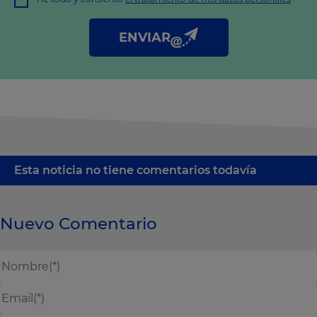
Derechos: Puede acceder, rectificar y suprimir sus datos, así
como otros derechos tal y como se explica en nuestra
política
de privacidad
.
ENVIAR
Esta noticia no tiene comentarios todavía
Nuevo Comentario