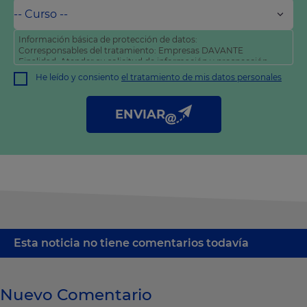
Información básica de protección de datos:
Corresponsables del tratamiento: Empresas DAVANTE
Finalidad: Atender su solicitud de información y prospección
comercial
He leído y consiento
el tratamiento de mis datos personales
Derechos: Puede acceder, rectificar y suprimir sus datos, así
como otros derechos tal y como se explica en nuestra
política
de privacidad
.
ENVIAR
Esta noticia no tiene comentarios todavía
Nuevo Comentario