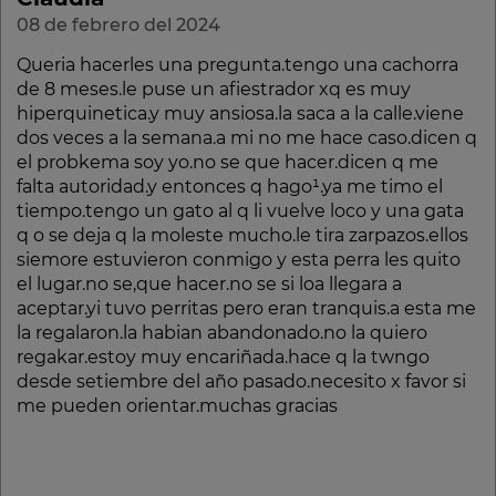
08 de febrero del 2024
Queria hacerles una pregunta.tengo una cachorra
de 8 meses.le puse un afiestrador xq es muy
hiperquinetica.y muy ansiosa.la saca a la calle.viene
dos veces a la semana.a mi no me hace caso.dicen q
el probkema soy yo.no se que hacer.dicen q me
falta autoridad.y entonces q hago¹.ya me timo el
tiempo.tengo un gato al q li vuelve loco y una gata
q o se deja q la moleste mucho.le tira zarpazos.ellos
siemore estuvieron conmigo y esta perra les quito
el lugar.no se,que hacer.no se si loa llegara a
aceptar.yi tuvo perritas pero eran tranquis.a esta me
la regalaron.la habian abandonado.no la quiero
regakar.estoy muy encariñada.hace q la twngo
desde setiembre del año pasado.necesito x favor si
me pueden orientar.muchas gracias