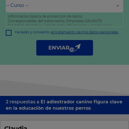
Información básica de protección de datos:
Corresponsables del tratamiento: Empresas DAVANTE
Finalidad: Atender su solicitud de información y prospección
comercial
He leído y consiento
el tratamiento de mis datos personales
Derechos: Puede acceder, rectificar y suprimir sus datos, así
como otros derechos tal y como se explica en nuestra
política
de privacidad
.
ENVIAR
2 respuestas a
El adiestrador canino figura clave
en la educación de nuestros perros
Claudia