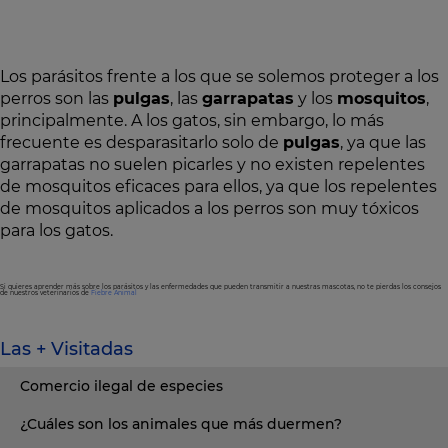
Los parásitos frente a los que se solemos proteger a los
perros son las
pulgas
, las
garrapatas
y los
mosquitos
,
principalmente. A los gatos, sin embargo, lo más
frecuente es desparasitarlo solo de
pulgas
, ya que las
garrapatas no suelen picarles y no existen repelentes
de mosquitos eficaces para ellos, ya que los repelentes
de mosquitos aplicados a los perros son muy tóxicos
para los gatos.
Si quieres aprender más sobre los parásitos y las enfermedades que pueden transmitir a nuestras mascotas, no te pierdas los consejos
de nuestros veterinarios de
Fiebre Animal
Las + Visitadas
Comercio ilegal de especies
¿Cuáles son los animales que más duermen?