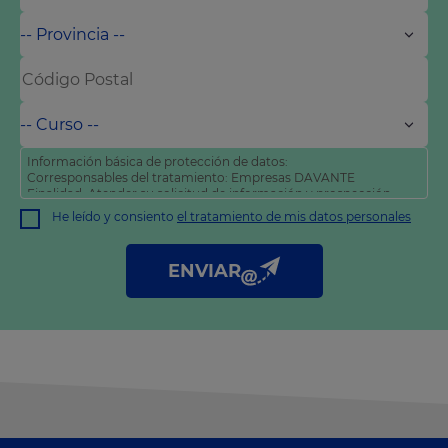
Información básica de protección de datos:
Corresponsables del tratamiento: Empresas DAVANTE
Finalidad: Atender su solicitud de información y prospección
comercial
He leído y consiento
el tratamiento de mis datos personales
Derechos: Puede acceder, rectificar y suprimir sus datos, así
como otros derechos tal y como se explica en nuestra
política
de privacidad
.
ENVIAR