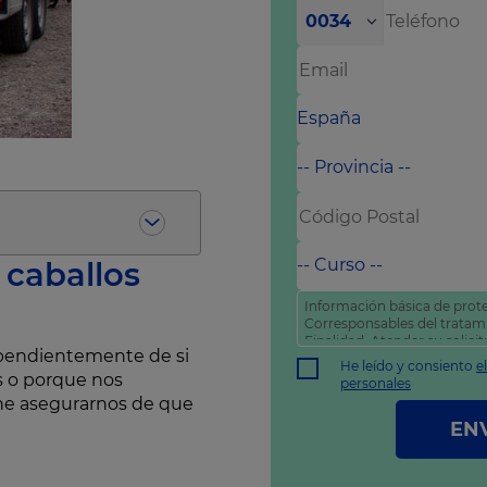
0034
 caballos
Información básica de prote
Corresponsables del trata
Finalidad: Atender su solic
dependientemente de si
comercial
He leído y consiento
e
Derechos: Puede acceder, rec
s o porque nos
personales
como otros derechos tal y 
ene asegurarnos de que
política de privacidad
.
EN