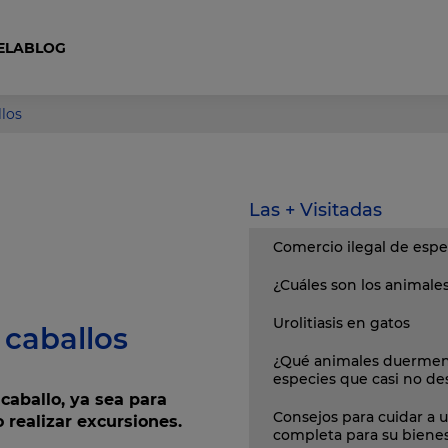
ELA
BLOG
Curso Auxiliar Ecuestre y Cuidador de Caballos
llos
Las + Visitadas
Comercio ilegal de espe
¿Cuáles son los animal
Urolitiasis en gatos
 caballos
¿Qué animales duermen
especies que casi no d
aballo, ya sea para
Consejos para cuidar a u
 realizar excursiones.
completa para su biene