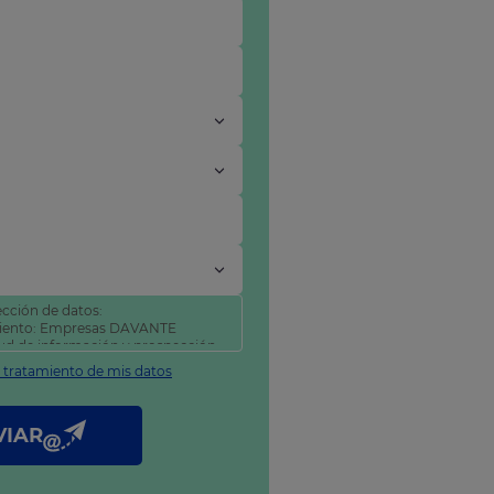
cción de datos:
miento: Empresas DAVANTE
itud de información y prospección
l tratamiento de mis datos
tificar y suprimir sus datos, así
como se explica en nuestra
VIAR