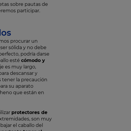
etas sobre pautas de
remos participar.
los
mos procurar un
 ser sólida y no debe
perfecto, podría darse
allo esté
cómodo y
aje es muy largo,
para descansar y
 tener la precaución
para su aparato
e heno que están en
lizar
protectores de
 extremidades, son muy
bajar el caballo del