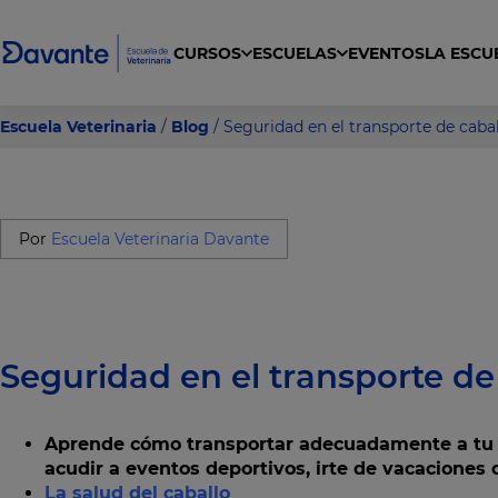
CURSOS
ESCUELAS
EVENTOS
LA ESCU
gral en clínica, urgencias y cuidados intensivos para ACV
a Veterinaria General, Ecuestre, y Exóticos
dos Higiénicos y Estéticos de Animales de Compañía
Curso Cuidador de Animales de Zoológicos
Escuela Veterinaria
/
Blog
/ Seguridad en el transporte de caba
Por
Escuela Veterinaria Davante
Seguridad en el transporte de
Aprende cómo transportar adecuadamente a tu c
acudir a eventos deportivos, irte de vacaciones o
La salud del caballo