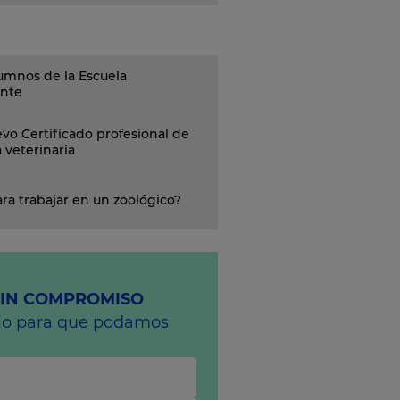
umnos de la Escuela
ante
vo Certificado profesional de
a veterinaria
ra trabajar en un zoológico?
SIN COMPROMISO
rio para que podamos