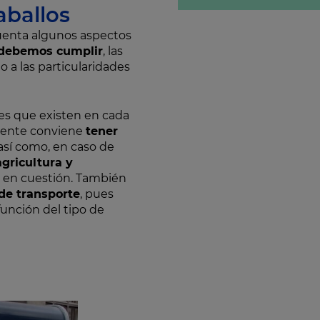
aballos
cuenta algunos aspectos
e debemos cumplir
, las
o a las particularidades
nes que existen en cada
amente conviene
tener
 así como, en caso de
agricultura y
o en cuestión. También
de transporte
, pues
unción del tipo de