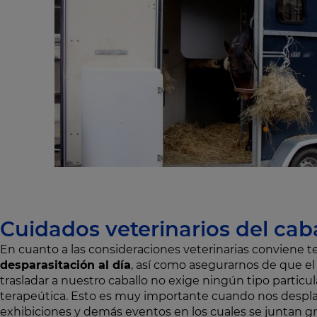
Cuidados veterinarios del cab
En cuanto a las consideraciones veterinarias conviene t
desparasitación al día
, así como asegurarnos de que e
trasladar a nuestro caballo no exige ningún tipo particu
terapeútica. Esto es muy importante cuando nos despl
exhibiciones y demás eventos en los cuales se juntan g