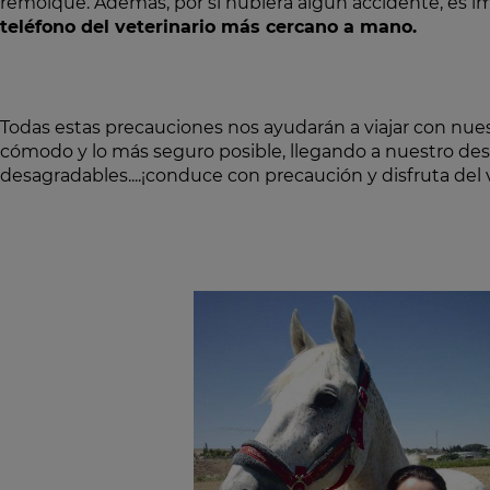
remolque. Además, por si hubiera algún accidente, es 
teléfono del veterinario más cercano a mano.
Todas estas precauciones nos ayudarán a viajar con nuest
cómodo y lo más seguro posible, llegando a nuestro des
desagradables....¡conduce con precaución y disfruta del v