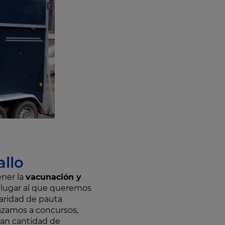
allo
ener la
vacunación y
l lugar al que queremos
laridad de pauta
azamos a concursos,
ran cantidad de