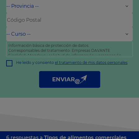
Información básica de protección de datos:
Corresponsables del tratamiento: Empresas DAVANTE
Finalidad: Atender su solicitud de información y prospección
comercial
He leído y consiento
el tratamiento de mis datos personales
Derechos: Puede acceder, rectificar y suprimir sus datos, así
como otros derechos tal y como se explica en nuestra
política
de privacidad
.
ENVIAR
6 respuestas a
Tipos de alimentos comerciales