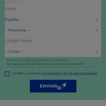
Información básica de protección de datos:
Corresponsables del tratamiento: Empresas DAVANTE
Finalidad: Atender su solicitud de información y prospección
comercial
He leído y consiento
el tratamiento de mis datos personales
Derechos: Puede acceder, rectificar y suprimir sus datos, así
como otros derechos tal y como se explica en nuestra
política
de privacidad
.
ENVIAR