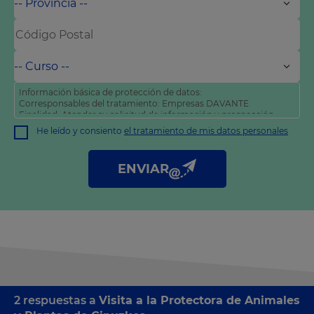
Información básica de protección de datos:
Corresponsables del tratamiento: Empresas DAVANTE
Finalidad: Atender su solicitud de información y prospección
comercial
He leído y consiento
el tratamiento de mis datos personales
Derechos: Puede acceder, rectificar y suprimir sus datos, así
como otros derechos tal y como se explica en nuestra
política
de privacidad
.
ENVIAR
2 respuestas a
Visita a la Protectora de Animales