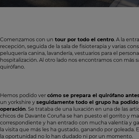
Comenzamos con un
tour por todo el centro
. A la en
recepción, seguida de la sala de fisioterapia y varias cons
peluquería canina, lavandería, vestuarios para el personal
hospitalización. Al otro lado nos encontramos con más sa
quirófano.
Hemos podido ver
cómo se prepara el quirófano antes
un yorkshire y
seguidamente todo el grupo ha podido 
operación
. Se trataba de una luxación en una de las art
chicos de Davante Coruña se han puesto el gorrito y mas
correspondiente y han entrado con mucha valentía y gan
la visita que más les ha gustado, ganando por goleada. 
la oportunidad no lo han dudado ni por un momento.