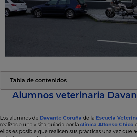
Tabla de contenidos
Alumnos veterinaria Davan
Los alumnos de
Davante Coruña
de la
Escuela Veterin
realizado una visita guiada por la
clínica Alfonso Chico
ellos es posible que realicen sus prácticas una vez que