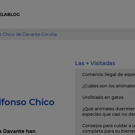
ELA
BLOG
Curso Auxiliar Ecuestre y Cuidador de Caballos
onso Chico de Davante Coruña
Las + Visitadas
Comercio ilegal de espe
¿Cuáles son los animal
Urolitiasis en gatos
Alfonso Chico
¿Qué animales duermen
especies que casi no d
Consejos para cuidar a u
ia Davante han
completa para su biene