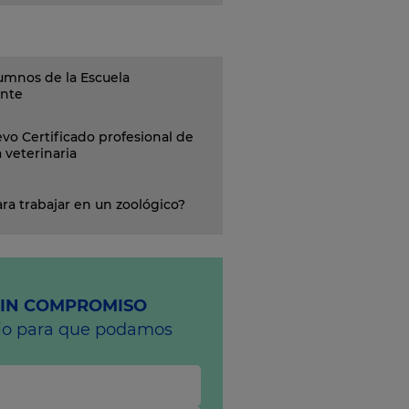
umnos de la Escuela
ante
vo Certificado profesional de
a veterinaria
ra trabajar en un zoológico?
SIN COMPROMISO
rio para que podamos