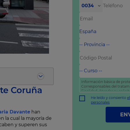
0034
Información básica de prote
Corresponsables del trata
te Coruña
Finalidad: Atender su solic
comercial
He leído y consiento
e
Derechos: Puede acceder, rec
personales
como otros derechos tal y 
política de privacidad
.
aria Davante
han
EN
en la cual la mayoría de
 acaben y superen sus