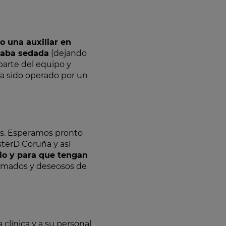
o una auxiliar en
staba sedada
(dejando
 parte del equipo y
ía sido operado por un
ás. Esperamos pronto
terD Coruña y así
io y para que tengan
nimados y deseosos de
clínica y a su personal