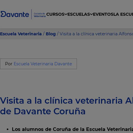
CURSOS
ESCUELAS
EVENTOS
LA ESCU
gral en clínica, urgencias y cuidados intensivos para ACV
a Veterinaria General, Ecuestre, y Exóticos
dos Higiénicos y Estéticos de Animales de Compañía
Curso Cuidador de Animales de Zoológicos
Escuela Veterinaria
/
Blog
/ Visita a la clínica veterinaria Alf
Por
Escuela Veterinaria Davante
Visita a la clínica veterinaria 
de Davante Coruña
Los alumnos de Coruña de la Escuela Veterinar