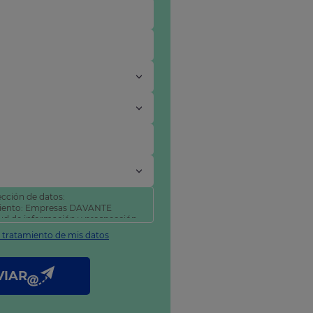
cción de datos:
miento: Empresas DAVANTE
itud de información y prospección
l tratamiento de mis datos
tificar y suprimir sus datos, así
como se explica en nuestra
VIAR